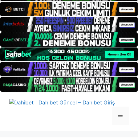
İçeriğe
atla
Menü