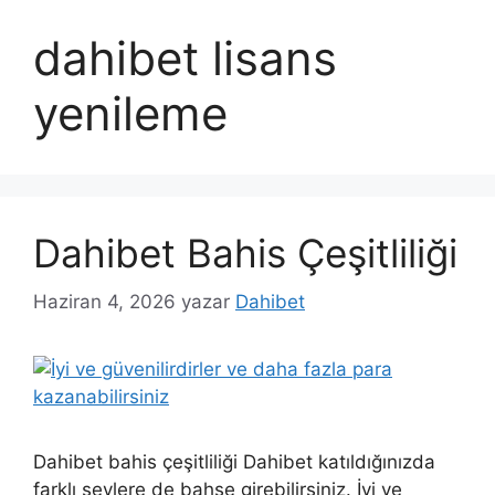
dahibet lisans
yenileme
Dahibet Bahis Çeşitliliği
Haziran 4, 2026
yazar
Dahibet
Dahibet bahis çeşitliliği Dahibet katıldığınızda
farklı şeylere de bahse girebilirsiniz. İyi ve