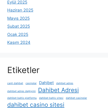
Eylül 2025
Haziran 2025
Mayıs 2025
Şubat 2025
Ocak 2025
Kasım 2024
Etiketler
Dahibet
canli dahibet
casinolar
dahibet adres
Dahibet Adresi
dahibet adres değişimi
dahibet bahis platformu
dahibet bahis sitesi
dahibet casinolar
dahibet casino sitesi