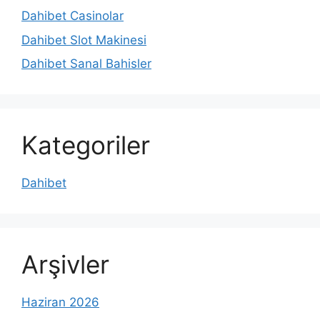
Dahibet Casinolar
Dahibet Slot Makinesi
Dahibet Sanal Bahisler
Kategoriler
Dahibet
Arşivler
Haziran 2026