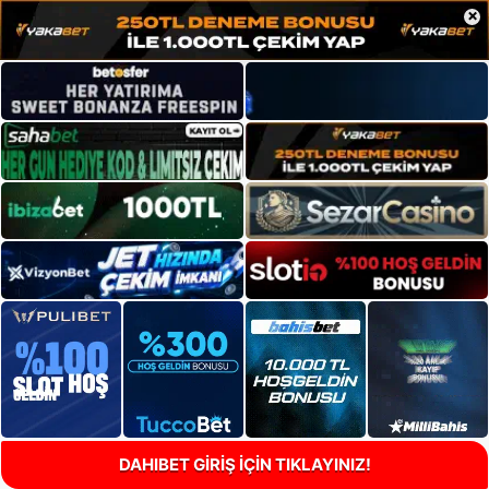
×
DAHIBET GİRİŞ İÇİN TIKLAYINIZ!