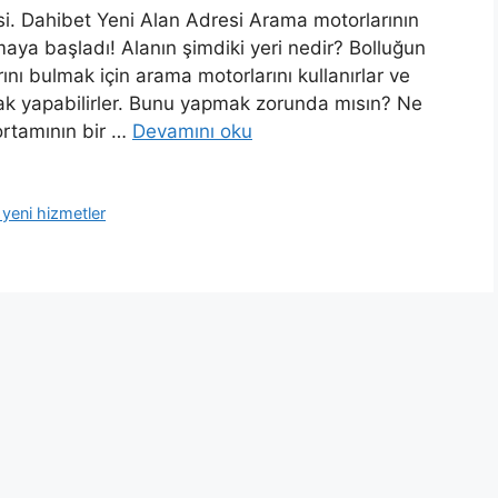
si. Dahibet Yeni Alan Adresi Arama motorlarının
maya başladı! Alanın şimdiki yeri nedir? Bolluğun
ını bulmak için arama motorlarını kullanırlar ve
rak yapabilirler. Bunu yapmak zorunda mısın? Ne
ortamının bir …
Devamını oku
 yeni hizmetler