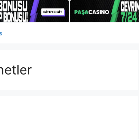
metler