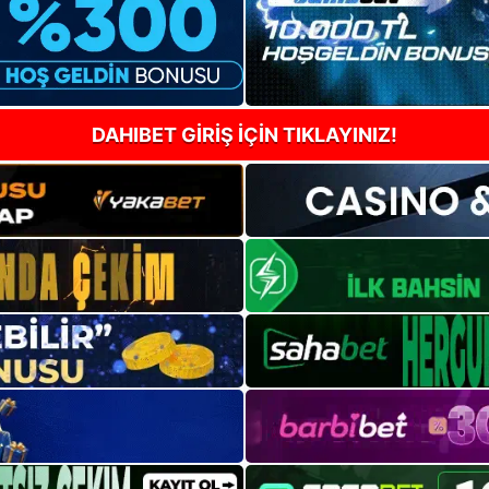
DAHIBET GİRİŞ İÇİN TIKLAYINIZ!