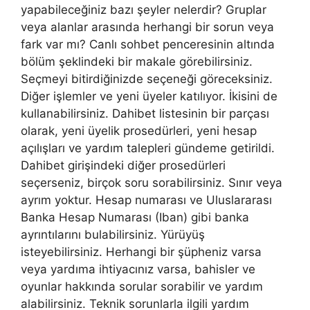
yapabileceğiniz bazı şeyler nelerdir? Gruplar
veya alanlar arasında herhangi bir sorun veya
fark var mı? Canlı sohbet penceresinin altında
bölüm şeklindeki bir makale görebilirsiniz.
Seçmeyi bitirdiğinizde seçeneği göreceksiniz.
Diğer işlemler ve yeni üyeler katılıyor. İkisini de
kullanabilirsiniz. Dahibet listesinin bir parçası
olarak, yeni üyelik prosedürleri, yeni hesap
açılışları ve yardım talepleri gündeme getirildi.
Dahibet girişindeki diğer prosedürleri
seçerseniz, birçok soru sorabilirsiniz. Sınır veya
ayrım yoktur. Hesap numarası ve Uluslararası
Banka Hesap Numarası (Iban) gibi banka
ayrıntılarını bulabilirsiniz. Yürüyüş
isteyebilirsiniz. Herhangi bir şüpheniz varsa
veya yardıma ihtiyacınız varsa, bahisler ve
oyunlar hakkında sorular sorabilir ve yardım
alabilirsiniz. Teknik sorunlarla ilgili yardım