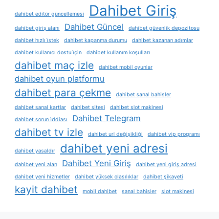
Dahibet Giriş
dahibet editör güncellemesi
Dahibet Güncel
dahibet giriş alanı
dahibet güvenlik depozitosu
dahibet hızlı i̇stek
dahibet kapanma durumu
dahibet kazanan adımlar
dahibet kullanıcı dostu i̇çin
dahibet kullanım koşulları
dahibet maç izle
dahibet mobil oyunlar
dahibet oyun platformu
dahibet para çekme
dahibet sanal bahisler
dahibet sanal kartlar
dahibet sitesi
dahibet slot makinesi
Dahibet Telegram
dahibet sorun i̇ddiası
dahibet tv izle
dahibet url değişikliği
dahibet vip programı
dahibet yeni adresi
dahibet yasaldır
Dahibet Yeni Giriş
dahibet yeni alan
dahibet yeni giriş adresi
dahibet yeni hizmetler
dahibet yüksek olasılıklar
dahibet şikayeti
kayit dahibet
mobil dahibet
sanal bahisler
slot makinesi