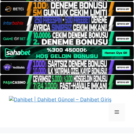
İçeriğe
atla
Menü