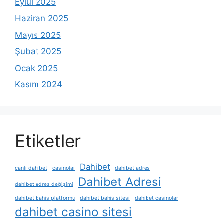
Eylül 2025
Haziran 2025
Mayıs 2025
Şubat 2025
Ocak 2025
Kasım 2024
Etiketler
Dahibet
canli dahibet
casinolar
dahibet adres
Dahibet Adresi
dahibet adres değişimi
dahibet bahis platformu
dahibet bahis sitesi
dahibet casinolar
dahibet casino sitesi