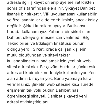
adresle ilgili şikayet önlenip üyelere iletildikten
sonra ofis tarafından ele alınır. Şikayet Dahibet
lisanslı bir şirkettir. VIP uygulamasını kullanabilir
ve özel avantajlar elde edebilirsiniz, ancak kolay
değildir. Şirket kurallara uyuyor. Bu lisansı
burada kullanamayız. Yabancı bir şirket olan
Dahibet ülkeye girmesine izin verilmedi. Bilgi
Teknolojileri ve Etkileşim Enstitüsü bunun
olduğu yerdi. Şirket, orada çalışan kişilerin
mutlu olduğundan ve siteyi tekrar
kullanabilmelerini sağlamak için yeni bir web
sitesi adresi aldı. Bir çözüm buldular çünkü eski
adres artık bir blok nedeniyle kullanılmıyor. Yeni
alan adının bir uyarı yok. Bunu yapmaya karar
vermelisiniz. Şirketin web sitesine kısa sürede
erişmenin tek yolu budur. Dahibet nasıl
öğrenileceği şikayeti. Dahibet şikayeti yeni
adresi etkinleştirir, anı.