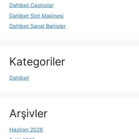
Dahibet Casinolar
Dahibet Slot Makinesi
Dahibet Sanal Bahisler
Kategoriler
Dahibet
Arşivler
Haziran 2026