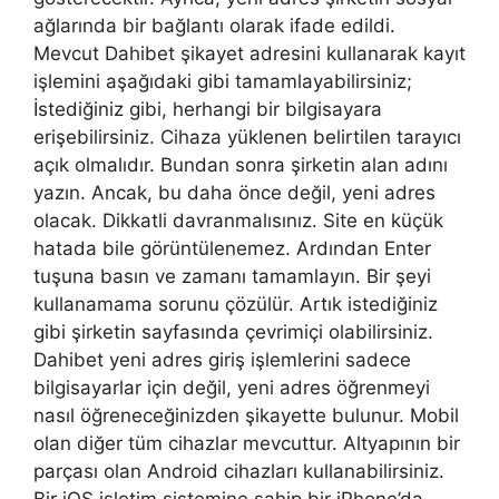
ağlarında bir bağlantı olarak ifade edildi.
Mevcut Dahibet şikayet adresini kullanarak kayıt
işlemini aşağıdaki gibi tamamlayabilirsiniz;
İstediğiniz gibi, herhangi bir bilgisayara
erişebilirsiniz. Cihaza yüklenen belirtilen tarayıcı
açık olmalıdır. Bundan sonra şirketin alan adını
yazın. Ancak, bu daha önce değil, yeni adres
olacak. Dikkatli davranmalısınız. Site en küçük
hatada bile görüntülenemez. Ardından Enter
tuşuna basın ve zamanı tamamlayın. Bir şeyi
kullanamama sorunu çözülür. Artık istediğiniz
gibi şirketin sayfasında çevrimiçi olabilirsiniz.
Dahibet yeni adres giriş işlemlerini sadece
bilgisayarlar için değil, yeni adres öğrenmeyi
nasıl öğreneceğinizden şikayette bulunur. Mobil
olan diğer tüm cihazlar mevcuttur. Altyapının bir
parçası olan Android cihazları kullanabilirsiniz.
Bir iOS işletim sistemine sahip bir iPhone’da