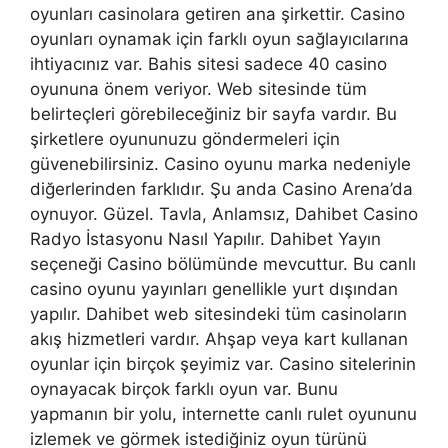
oyunları casinolara getiren ana şirkettir. Casino
oyunları oynamak için farklı oyun sağlayıcılarına
ihtiyacınız var. Bahis sitesi sadece 40 casino
oyununa önem veriyor. Web sitesinde tüm
belirteçleri görebileceğiniz bir sayfa vardır. Bu
şirketlere oyununuzu göndermeleri için
güvenebilirsiniz. Casino oyunu marka nedeniyle
diğerlerinden farklıdır. Şu anda Casino Arena’da
oynuyor. Güzel. Tavla, Anlamsız, Dahibet Casino
Radyo İstasyonu Nasıl Yapılır. Dahibet Yayın
seçeneği Casino bölümünde mevcuttur. Bu canlı
casino oyunu yayınları genellikle yurt dışından
yapılır. Dahibet web sitesindeki tüm casinoların
akış hizmetleri vardır. Ahşap veya kart kullanan
oyunlar için birçok şeyimiz var. Casino sitelerinin
oynayacak birçok farklı oyun var. Bunu
yapmanın bir yolu, internette canlı rulet oyununu
izlemek ve görmek istediğiniz oyun türünü