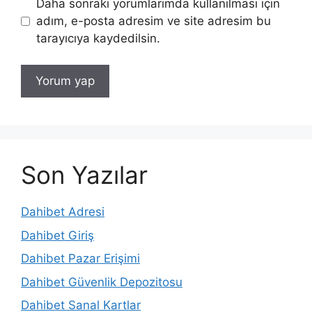
Daha sonraki yorumlarımda kullanılması için
adım, e-posta adresim ve site adresim bu
tarayıcıya kaydedilsin.
Son Yazılar
Dahibet Adresi
Dahibet Giriş
Dahibet Pazar Erişimi
Dahibet Güvenlik Depozitosu
Dahibet Sanal Kartlar