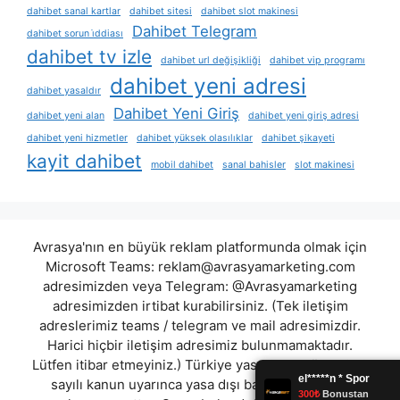
dahibet sanal kartlar
dahibet sitesi
dahibet slot makinesi
Dahibet Telegram
dahibet sorun i̇ddiası
dahibet tv izle
dahibet url değişikliği
dahibet vip programı
dahibet yeni adresi
dahibet yasaldır
Dahibet Yeni Giriş
dahibet yeni alan
dahibet yeni giriş adresi
dahibet yeni hizmetler
dahibet yüksek olasılıklar
dahibet şikayeti
kayit dahibet
mobil dahibet
sanal bahisler
slot makinesi
Avrasya'nın en büyük reklam platformunda olmak için
Microsoft Teams:
reklam@avrasyamarketing.com
adresimizden veya Telegram: @Avrasyamarketing
adresimizden irtibat kurabilirsiniz. (Tek iletişim
adreslerimiz teams / telegram ve mail adresimizdir.
Harici hiçbir iletişim adresimiz bulunmamaktadır.
Lütfen itibar etmeyiniz.) Türkiye yasalarına göre 7258
sayılı kanun uyarınca yasa dışı bahis oynamanın