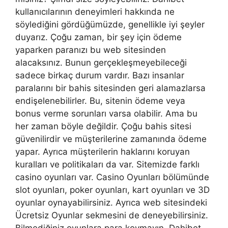
kullanıcılarının deneyimleri hakkında ne
söylediğini gördüğümüzde, genellikle iyi şeyler
duyarız. Çoğu zaman, bir şey için ödeme
yaparken paranızı bu web sitesinden
alacaksınız. Bunun gerçekleşmeyebileceği
sadece birkaç durum vardır. Bazı insanlar
paralarını bir bahis sitesinden geri alamazlarsa
endişelenebilirler. Bu, sitenin ödeme veya
bonus verme sorunları varsa olabilir. Ama bu
her zaman böyle değildir. Çoğu bahis sitesi
güvenilirdir ve müşterilerine zamanında ödeme
yapar. Ayrıca müşterilerin haklarını koruyan
kuralları ve politikaları da var. Sitemizde farklı
casino oyunları var. Casino Oyunları bölümünde
slot oyunları, poker oyunları, kart oyunları ve 3D
oyunlar oynayabilirsiniz. Ayrıca web sitesindeki
Ücretsiz Oyunlar sekmesini de deneyebilirsiniz.
Bilmediğiniz oyunlara para koymayın. Dahibet