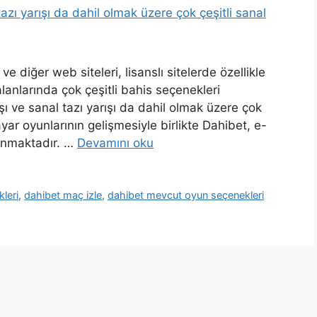
diğer web siteleri, lisanslı sitelerde özellikle
 alanlarında çok çeşitli bahis seçenekleri
şı ve sanal tazı yarışı da dahil olmak üzere çok
ayar oyunlarının gelişmesiyle birlikte Dahibet, e-
unmaktadır. …
Devamını oku
leri
,
dahibet maç izle
,
dahibet mevcut oyun seçenekleri