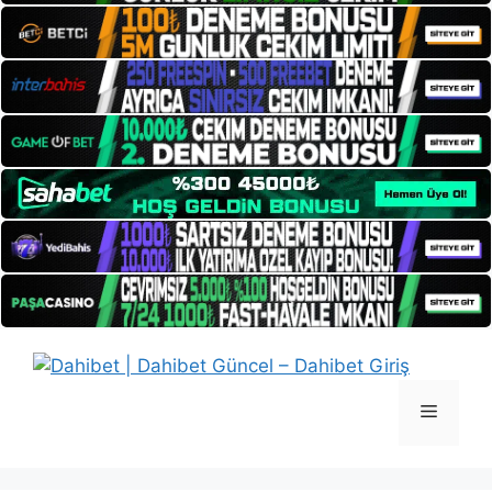
İçeriğe
atla
Menü