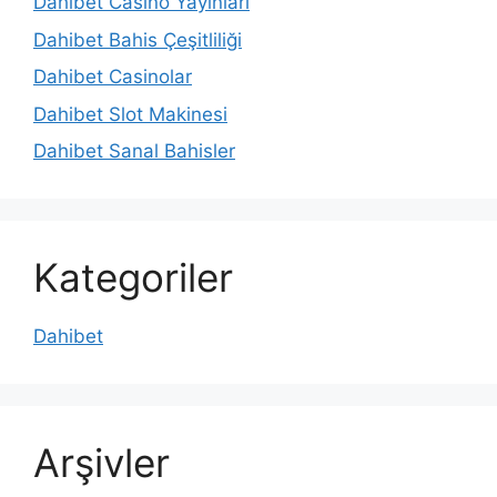
Dahibet Casino Yayınları
Dahibet Bahis Çeşitliliği
Dahibet Casinolar
Dahibet Slot Makinesi
Dahibet Sanal Bahisler
Kategoriler
Dahibet
Arşivler