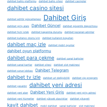
dahibet bahis platformu
dahibet bahis sitesi
dahibet casinolar
dahibet casino sitesi
Dahibet Giriş
dahibet editör güncellemesi
Dahibet Güncel
dahibet giriş alanı
dahibet güvenlik depozitosu
dahibet hızlı i̇stek
dahibet kapanma durumu
dahibet kazanan adımlar
dahibet kullanıcı dostu i̇çin
dahibet kullanım koşulları
dahibet maç izle
dahibet mobil oyunlar
dahibet oyun platformu
dahibet para çekme
dahibet sanal bahisler
dahibet sanal kartlar
dahibet sitesi
dahibet slot makinesi
Dahibet Telegram
dahibet sorun i̇ddiası
dahibet tv izle
dahibet url değişikliği
dahibet vip programı
dahibet yeni adresi
dahibet yasaldır
Dahibet Yeni Giriş
dahibet yeni alan
dahibet yeni giriş adresi
dahibet yeni hizmetler
dahibet yüksek olasılıklar
dahibet şikayeti
kayit dahibet
mobil dahibet
sanal bahisler
slot makinesi